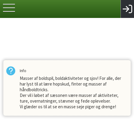
Info
Masser af boldspil, boldaktiviteter og sjov! For alle, der
har lyst til at lære hopskud, finter og masser af
INDKOMNE FORSLAG TIL GENERALFORSAMLINGEN 
håndboldtricks.
Der vil i løbet af sæsonen være masser af aktiviteter,
17.04.2026
ture, overnatninger, stævner og fede oplevelser.
Vi glæder os til at se en masse seje piger og drenge!